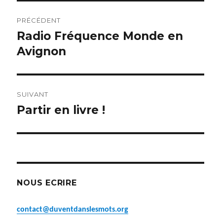
Navigation
PRÉCÉDENT
de
Radio Fréquence Monde en
Article
précédent :
Avignon
l’article
SUIVANT
Partir en livre !
Article
suivant :
NOUS ECRIRE
contact@duventdanslesmots.org