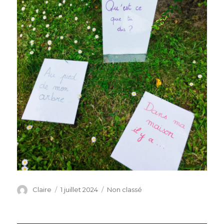
Auteur
Publié
Catégories
Claire
1 juillet 2024
Non classé
le