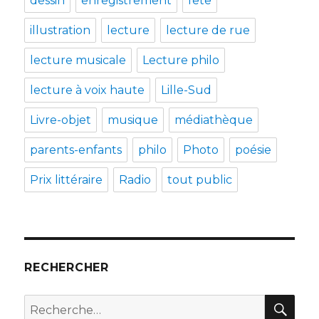
dessin
enregistrement
fête
illustration
lecture
lecture de rue
lecture musicale
Lecture philo
lecture à voix haute
Lille-Sud
Livre-objet
musique
médiathèque
parents-enfants
philo
Photo
poésie
Prix littéraire
Radio
tout public
RECHERCHER
REC
Recherche