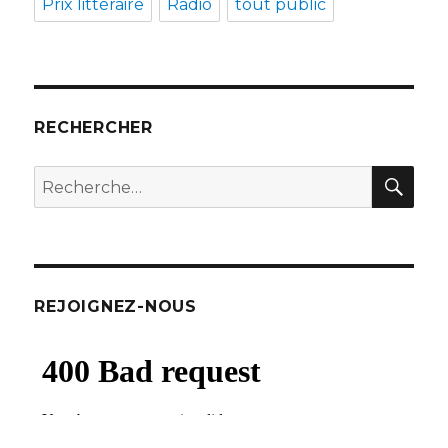
Prix littéraire
Radio
tout public
RECHERCHER
REC
Recherche
pour
:
REJOIGNEZ-NOUS