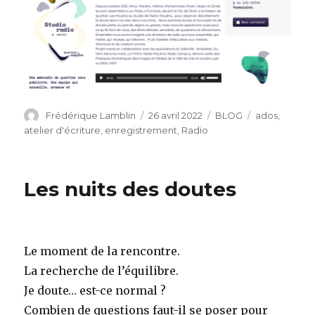
Auteur
Publié
Catégories
Étiquettes
Frédérique Lamblin
26 avril 2022
BLOG
ados
,
le
atelier d'écriture
,
enregistrement
,
Radio
Les nuits des doutes
Le moment de la rencontre.
La recherche de l’équilibre.
Je doute… est-ce normal ?
Combien de questions faut-il se poser pour