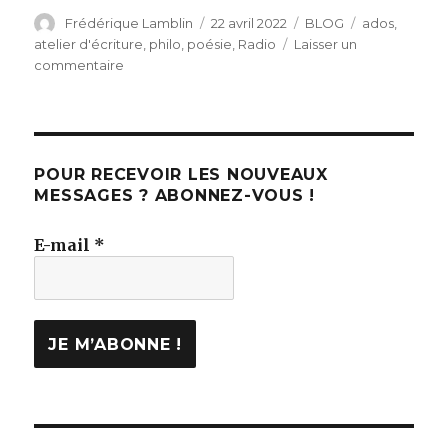
Auteur
Publié
Catégories
Étiquettes
Frédérique Lamblin
22 avril 2022
BLOG
ados
,
le
atelier d'écriture
,
philo
,
poésie
,
Radio
Laisser un
sur
commentaire
Les
nuits
des
doutes
POUR RECEVOIR LES NOUVEAUX
MESSAGES ? ABONNEZ-VOUS !
E-mail
*