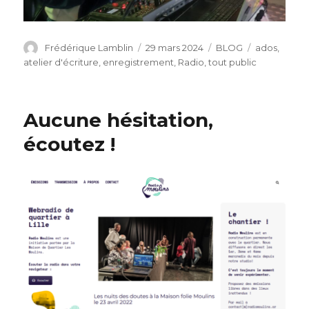
Auteur
Publié
Catégories
Étiquettes
Frédérique Lamblin
29 mars 2024
BLOG
ados
,
le
atelier d'écriture
,
enregistrement
,
Radio
,
tout public
Aucune hésitation,
écoutez !