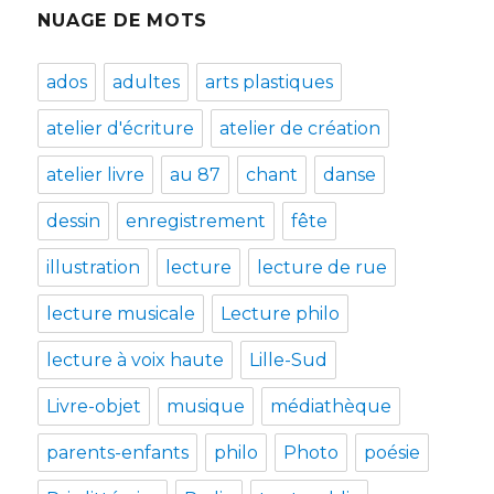
NUAGE DE MOTS
ados
adultes
arts plastiques
atelier d'écriture
atelier de création
atelier livre
au 87
chant
danse
dessin
enregistrement
fête
illustration
lecture
lecture de rue
lecture musicale
Lecture philo
lecture à voix haute
Lille-Sud
Livre-objet
musique
médiathèque
parents-enfants
philo
Photo
poésie