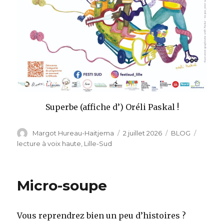
Superbe (affiche d’) Oréli Paskal !
Auteur
Publié
Catégories
Étiquet
Margot Hureau-Haitjema
2 juillet 2026
BLOG
le
lecture à voix haute
,
Lille-Sud
Micro-soupe
Vous reprendrez bien un peu d’histoires ?