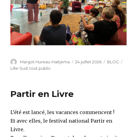
Auteur
Publié
Catégories
Étique
Margot Hureau-Haitjema
24 juillet 2026
BLOG
le
Lille-Sud
,
tout public
Partir en Livre
L’été est lancé, les vacances commencent !
Et avec elles, le festival national Partir en
Livre.