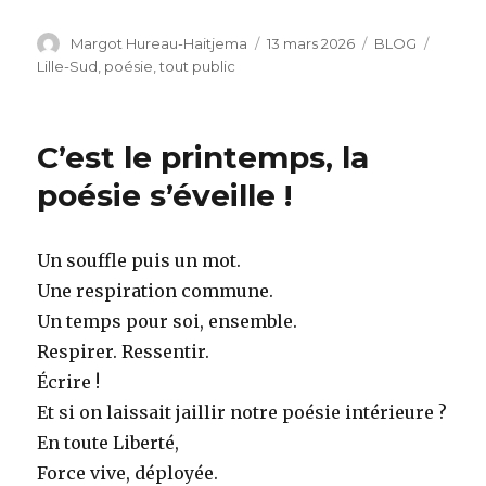
Auteur
Publié
Catégories
Étique
Margot Hureau-Haitjema
13 mars 2026
BLOG
le
Lille-Sud
,
poésie
,
tout public
C’est le printemps, la
poésie s’éveille !
Un souffle puis un mot.
Une respiration commune.
Un temps pour soi, ensemble.
Respirer. Ressentir.
Écrire !
Et si on laissait jaillir notre poésie intérieure ?
En toute Liberté,
Force vive, déployée.