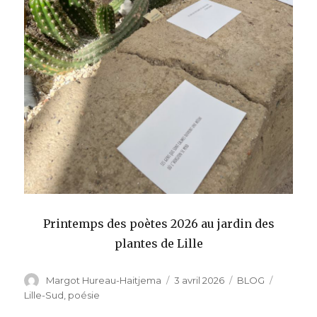
Printemps des poètes 2026 au jardin des
plantes de Lille
Auteur
Publié
Catégories
Étiquett
Margot Hureau-Haitjema
3 avril 2026
BLOG
le
Lille-Sud
,
poésie