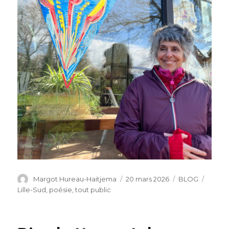
Auteur
Publié
Catégories
Étique
Margot Hureau-Haitjema
20 mars 2026
BLOG
le
Lille-Sud
,
poésie
,
tout public