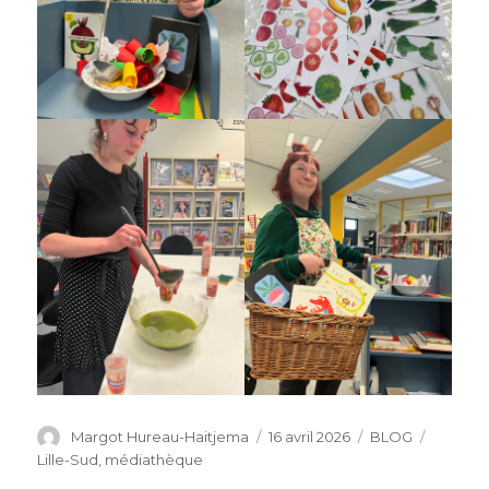
Auteur
Publié
Catégories
Étiquet
Margot Hureau-Haitjema
16 avril 2026
BLOG
le
Lille-Sud
,
médiathèque