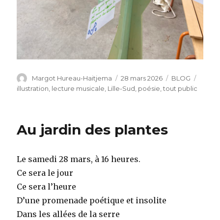
Auteur
Publié
Catégories
Étique
Margot Hureau-Haitjema
28 mars 2026
BLOG
le
illustration
,
lecture musicale
,
Lille-Sud
,
poésie
,
tout public
Au jardin des plantes
Le samedi 28 mars, à 16 heures.
Ce sera le jour
Ce sera l’heure
D’une promenade poétique et insolite
Dans les allées de la serre