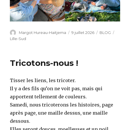
Auteur
Publié
Catégories
Étiquet
Margot Hureau-Haitjema
9 juillet 2026
BLOG
le
Lille-Sud
Tricotons-nous !
Tisser les liens, les tricoter.
Il y a des fils qu’on ne voit pas, mais qui
apportent tellement de couleurs.
Samedi, nous tricoterons les histoires, page
après page, une maille dessus, une maille
dessous.
Elles seront douces, moelleuses et un poil