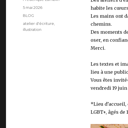
Des ateliers d’e
Publié
5 mai 2026
habite les cœurs
le
Catégories
BLOG
Les mains ont dan
Étiquettes
atelier d'écriture
,
chemins.
illustration
Des moments de 
oser, en confian
Merci.
Les textes et i
lieu à une public
Vous êtes invité
vendredi 19 juin 
*Lieu d’accueil
LGBT+, âgés de 