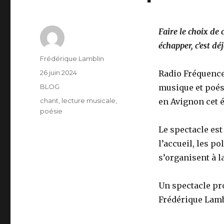
Faire le choix de 
échapper, c’est déj
Auteur
Frédérique Lamblin
Publié
26 juin 2024
Radio Fréquence
le
Catégories
BLOG
musique et poés
Étiquettes
chant
,
lecture musicale
,
en Avignon cet é
poésie
Le spectacle est
l’accueil, les po
s’organisent à l
Un spectacle pro
Frédérique Lamb