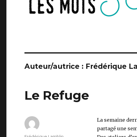
Auteur/autrice :
Frédérique L
Le Refuge
La semaine dern
partagé une sema
Auteur
Frédérique Lamblin