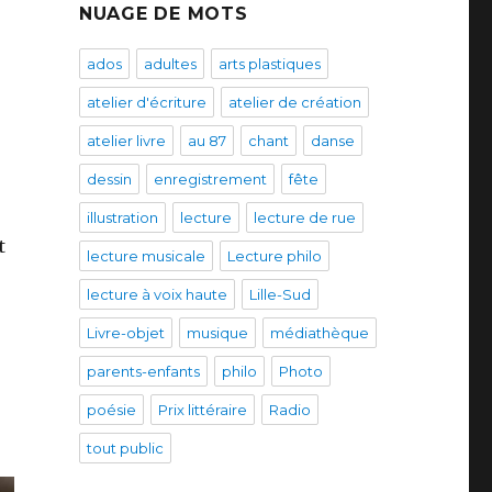
NUAGE DE MOTS
ados
adultes
arts plastiques
atelier d'écriture
atelier de création
atelier livre
au 87
chant
danse
dessin
enregistrement
fête
illustration
lecture
lecture de rue
t
lecture musicale
Lecture philo
lecture à voix haute
Lille-Sud
Livre-objet
musique
médiathèque
parents-enfants
philo
Photo
poésie
Prix littéraire
Radio
tout public