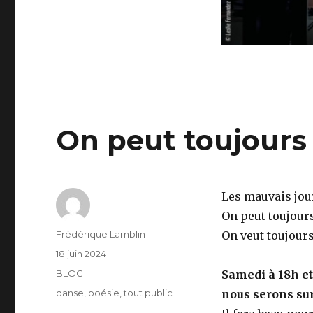
On peut toujours
Les mauvais jour
On peut toujours
Auteur
Frédérique Lamblin
On veut toujours
Publié
18 juin 2024
le
Catégories
BLOG
Samedi à 18h e
Étiquettes
danse
,
poésie
,
tout public
nous serons sur