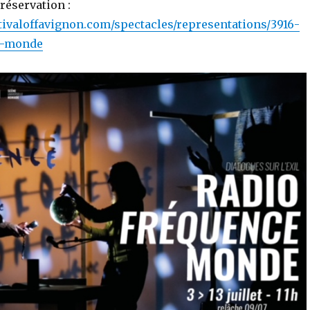
réservation :
tivaloffavignon.com/spectacles/representations/3916-
e-monde