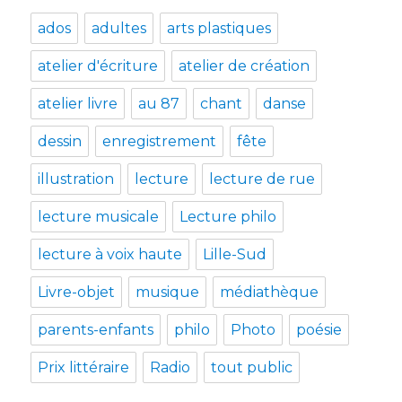
ados
adultes
arts plastiques
atelier d'écriture
atelier de création
atelier livre
au 87
chant
danse
dessin
enregistrement
fête
illustration
lecture
lecture de rue
lecture musicale
Lecture philo
lecture à voix haute
Lille-Sud
Livre-objet
musique
médiathèque
parents-enfants
philo
Photo
poésie
Prix littéraire
Radio
tout public