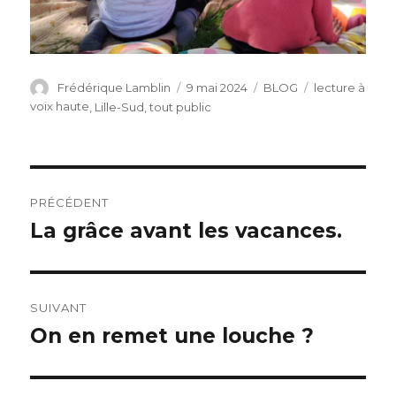
Auteur
Publié
Catégories
Étiquettes
Frédérique Lamblin
9 mai 2024
BLOG
lecture à
le
voix haute
,
Lille-Sud
,
tout public
Navigation
PRÉCÉDENT
de
La grâce avant les vacances.
Article
précédent :
l’article
SUIVANT
On en remet une louche ?
Article
suivant :