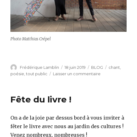
Photo Matthias Crépel
Auteur
Publié
Catégories
Étiquettes
Frédérique Lamblin
18 juin 2019
BLOG
chant
,
le
sur
poésie
,
tout public
Laisser un commentaire
Chants
et
poèmes
Fête du livre !
de
traverse
On a de la joie par dessus bord à vous inviter à
fêter le livre avec nous au jardin des cultures !
Venez nombreux, nombreuses !