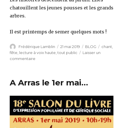
chatouillent les jeunes pousses et les grands
arbres.
Il est printemps de semer quelques mots !
Auteur
Publié
Catégories
Étiquettes
Frédérique Lamblin
21 mai 2019
BLOG
chant
,
le
fête
,
lecture à voix haute
,
tout public
Laisser un
sur
commentaire
Fête
de
la
A Arras le 1er mai…
nature