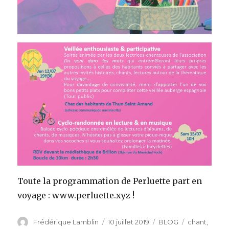
Toute la programmation de Perluette part en
voyage : www.perluette.xyz !
Auteur
Publié
Catégories
Étiquettes
Frédérique Lamblin
10 juillet 2019
BLOG
chant
,