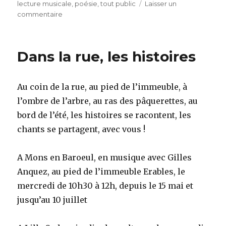
le
lecture musicale
,
poésie
,
tout public
Laisser un
sur
commentaire
Partir
en
livre
Dans la rue, les histoires
et
en
musique
Au coin de la rue, au pied de l’immeuble, à
l’ombre de l’arbre, au ras des pâquerettes, au
bord de l’été, les histoires se racontent, les
chants se partagent, avec vous !
A Mons en Baroeul, en musique avec Gilles
Anquez, au pied de l’immeuble Erables, le
mercredi de 10h30 à 12h, depuis le 15 mai et
jusqu’au 10 juillet