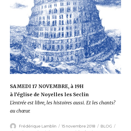
SAMEDI 17 NOVEMBRE, à 19H
à l’église de Noyelles les Seclin
L’entrée est libre, les histoires aussi. Et les chants?
au chœur.
Auteur
Publié
Catégories
Étiquet
Frédérique Lamblin
15 novembre 2018
BLOG