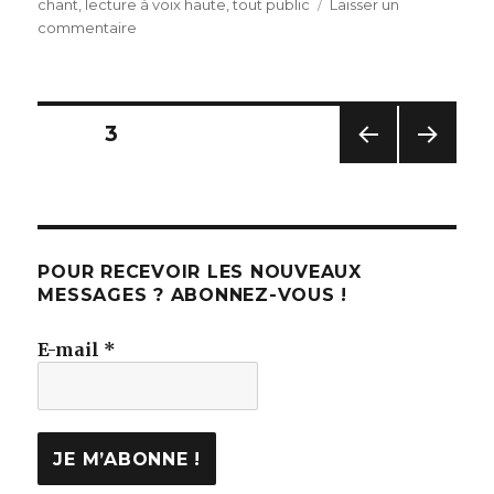
le
chant
,
lecture à voix haute
,
tout public
Laisser un
sur
commentaire
Tout
commence
dans
une
Navigation
PAGE
3
caverne
PAG
PAG
des
E
E
PRÉC
SUIV
articles
ÉDE
ANT
NTE
E
POUR RECEVOIR LES NOUVEAUX
MESSAGES ? ABONNEZ-VOUS !
E-mail
*