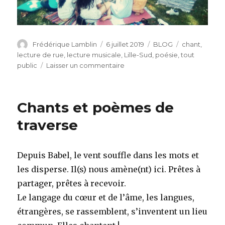
Auteur
Publié
Catégories
Étiquettes
Frédérique Lamblin
6 juillet 2019
BLOG
chant
,
le
lecture de rue
,
lecture musicale
,
Lille-Sud
,
poésie
,
tout
sur
public
Laisser un commentaire
Dans
la
rue,
Chants et poèmes de
les
histoires
traverse
Depuis Babel, le vent souffle dans les mots et
les disperse. Il(s) nous amène(nt) ici. Prêtes à
partager, prêtes à recevoir.
Le langage du cœur et de l’âme, les langues,
étrangères, se rassemblent, s’inventent un lieu