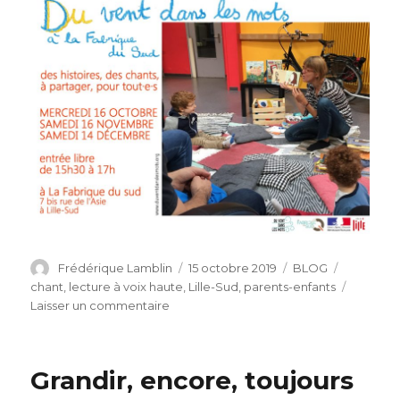
Auteur
Publié
Catégories
Étiquette
Frédérique Lamblin
15 octobre 2019
BLOG
le
chant
,
lecture à voix haute
,
Lille-Sud
,
parents-enfants
sur
Laisser un commentaire
Fabrique
à
histoires
Grandir, encore, toujours