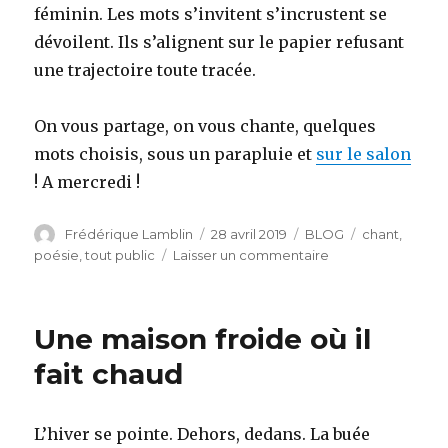
féminin. Les mots s’invitent s’incrustent se
dévoilent. Ils s’alignent sur le papier refusant
une trajectoire toute tracée.
On vous partage, on vous chante, quelques
mots choisis, sous un parapluie et
sur le salon
! A mercredi !
Auteur
Publié
Catégories
Étiquettes
Frédérique Lamblin
28 avril 2019
BLOG
chant
,
le
sur
poésie
,
tout public
Laisser un commentaire
A
Arras
le
Une maison froide où il
1er
mai…
fait chaud
L’hiver se pointe. Dehors, dedans. La buée