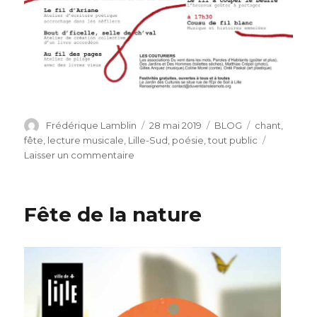
Auteur
Publié
Catégories
Étiquettes
Frédérique Lamblin
28 mai 2019
BLOG
chant
,
le
fête
,
lecture musicale
,
Lille-Sud
,
poésie
,
tout public
sur
Laisser un commentaire
Fête
du
livre
Fête de la nature
!