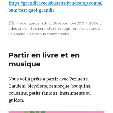
https://grandiraveclabusette.bandcamp.com/al
bum/cest-quoi-grandir
Auteur
Publié
Catégories
Étiqu
Frédérique Lamblin
26 septembre 2019
BLOG
le
ados
,
atelier d'écriture
,
chant
,
enregistrement
,
lecture à
sur
voix haute
Laisser un commentaire
Grandir,
encore,
toujours
Partir en livre et en
musique
Nous voilà prêts à partir avec Perluette.
Tandem, bicyclette, remorque, bouquins,
coussins, petits fanions, instruments au
guidon.