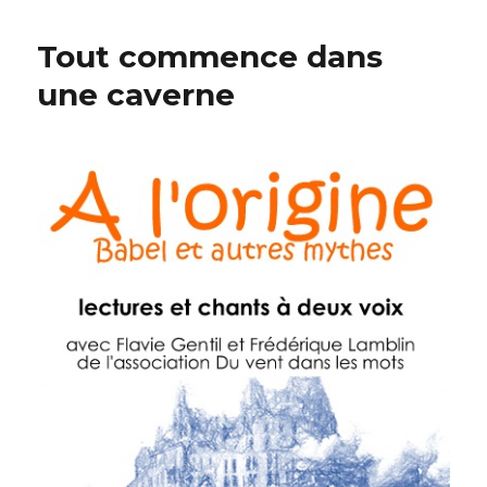
maison
froide
Tout commence dans
où
il
une caverne
fait
chaud