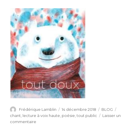
Auteur
Publié
Catégories
Étique
Frédérique Lamblin
14 décembre 2018
BLOG
le
chant
,
lecture à voix haute
,
poésie
,
tout public
Laisser un
sur
commentaire
Une