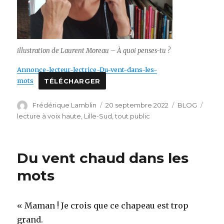
illustration de Laurent Moreau – À quoi penses-tu ?
Annonce-lecteur-lectrice-Du-vent-dans-les-
mots
TÉLÉCHARGER
Auteur
Publié
Catégories
Étiqu
Frédérique Lamblin
20 septembre 2022
BLOG
le
lecture à voix haute
,
Lille-Sud
,
tout public
Du vent chaud dans les
mots
« Maman ! Je crois que ce chapeau est trop
grand.