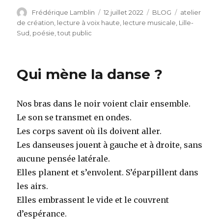
Auteur
Publié
Catégories
Étiquettes
Frédérique Lamblin
12 juillet 2022
BLOG
atelier
le
de création
,
lecture à voix haute
,
lecture musicale
,
Lille-
Sud
,
poésie
,
tout public
Qui mène la danse ?
Nos bras dans le noir voient clair ensemble.
Le son se transmet en ondes.
Les corps savent où ils doivent aller.
Les danseuses jouent à gauche et à droite, sans
aucune pensée latérale.
Elles planent et s’envolent. S’éparpillent dans
les airs.
Elles embrassent le vide et le couvrent
d’espérance.