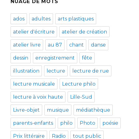
NUAGE DE MOTS
ados
adultes
arts plastiques
atelier d'écriture
atelier de création
atelier livre
au 87
chant
danse
dessin
enregistrement
fête
illustration
lecture
lecture de rue
lecture musicale
Lecture philo
lecture à voix haute
Lille-Sud
Livre-objet
musique
médiathèque
parents-enfants
philo
Photo
poésie
Prix littéraire
Radio
tout public