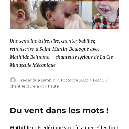
Une semaine à lire, dire, chanter, babiller,
retranscrire, à Saint-Martin-Boulogne avec
Mathilde Beltramo – chanteuse lyrique de La Cie
Minuscule Mécanique
Auteur
Publié
Catégories
Étiquettes
Frédérique Lamblin
1 octobre 2022
BLOG
le
chant
,
lecture à voix haute
Du vent dans les mots !
Mathilde et Frédérique vont à la mer. Elles font