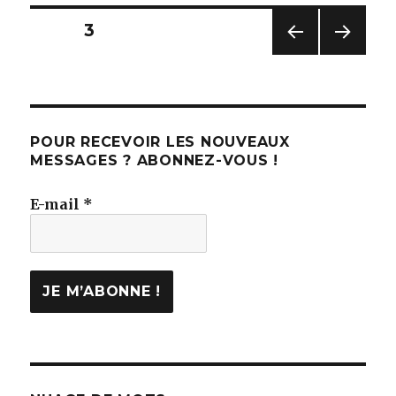
Navigation
PAGE
3
PAG
PAG
des
E
E
PRÉC
SUIV
articles
ÉDE
ANT
NTE
E
POUR RECEVOIR LES NOUVEAUX
MESSAGES ? ABONNEZ-VOUS !
E-mail
*