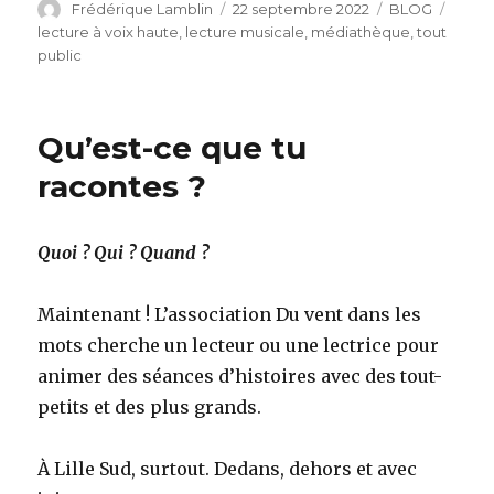
Auteur
Publié
Catégories
Étiqu
Frédérique Lamblin
22 septembre 2022
BLOG
le
lecture à voix haute
,
lecture musicale
,
médiathèque
,
tout
public
Qu’est-ce que tu
racontes ?
Quoi ? Qui ? Quand ?
Maintenant ! L’association Du vent dans les
mots cherche un lecteur ou une lectrice pour
animer des séances d’histoires avec des tout-
petits et des plus grands.
À Lille Sud, surtout. Dedans, dehors et avec