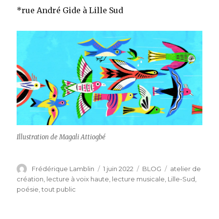
*rue André Gide à Lille Sud
Illustration de Magali Attiogbé
Auteur
Publié
Catégories
Étiquettes
Frédérique Lamblin
1 juin 2022
BLOG
atelier de
le
création
,
lecture à voix haute
,
lecture musicale
,
Lille-Sud
,
poésie
,
tout public