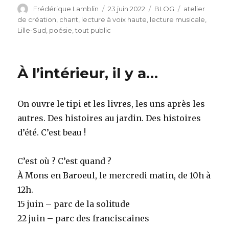
Auteur
Publié
Catégories
Étiquettes
Frédérique Lamblin
23 juin 2022
BLOG
atelier
le
de création
,
chant
,
lecture à voix haute
,
lecture musicale
,
Lille-Sud
,
poésie
,
tout public
À l’intérieur, il y a…
On ouvre le tipi et les livres, les uns après les
autres. Des histoires au jardin. Des histoires
d’été. C’est beau !
C’est où ? C’est quand ?
À Mons en Baroeul, le mercredi matin, de 10h à
12h.
15 juin – parc de la solitude
22 juin – parc des franciscaines