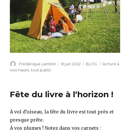
Auteur
Publié
Catégories
Étiquettes
Frédérique Lamblin
8 juin 2022
BLOG
lecture à
le
voix haute
,
tout public
Fête du livre à l’horizon !
À vol d’oiseau, la fête du livre est tout près et
presque prête.
À vos plumes ! Notez dans vos carnets :