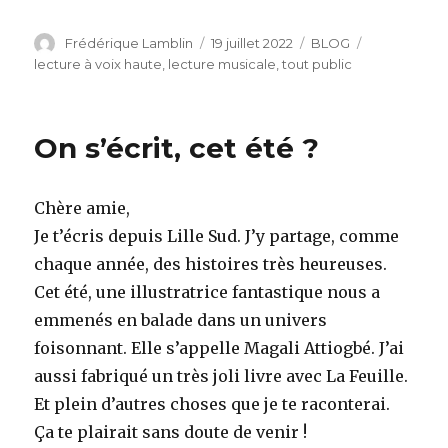
Auteur
Publié
Catégories
Étiquettes
Frédérique Lamblin
19 juillet 2022
BLOG
le
lecture à voix haute
,
lecture musicale
,
tout public
On s’écrit, cet été ?
Chère amie,
Je t’écris depuis Lille Sud. J’y partage, comme
chaque année, des histoires très heureuses.
Cet été, une illustratrice fantastique nous a
emmenés en balade dans un univers
foisonnant. Elle s’appelle Magali Attiogbé. J’ai
aussi fabriqué un très joli livre avec La Feuille.
Et plein d’autres choses que je te raconterai.
Ça te plairait sans doute de venir !