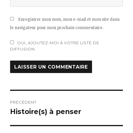
Enregistrer mon nom, mon e-mail et mon site dans
le navigateur pour mon prochain commentaire.
OUI, AJOUTEZ-MOI À VOTRE LISTE DE
DIFFUSION.
Navigation
PRÉCÉDENT
de
Histoire(s) à penser
Article
précédent :
l’article