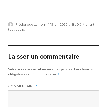
Auteur
Publié
Catégories
Étiquettes
Frédérique Lamblin
19 juin 2020
BLOG
chant
,
le
tout public
Laisser un commentaire
Votre adresse e-mail ne sera pas publiée.
Les champs
obligatoires sont indiqués avec
*
COMMENTAIRE
*