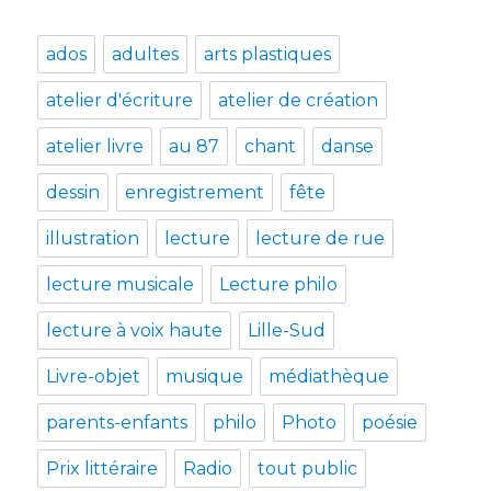
ados
adultes
arts plastiques
atelier d'écriture
atelier de création
atelier livre
au 87
chant
danse
dessin
enregistrement
fête
illustration
lecture
lecture de rue
lecture musicale
Lecture philo
lecture à voix haute
Lille-Sud
Livre-objet
musique
médiathèque
parents-enfants
philo
Photo
poésie
Prix littéraire
Radio
tout public