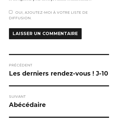
OUI, AJOUTEZ-MOI À VOTRE LISTE DE
DIFFUSION.
Navigation
PRÉCÉDENT
de
Les derniers rendez-vous ! J-10
Article
précédent :
l’article
SUIVANT
Abécédaire
Article
suivant :