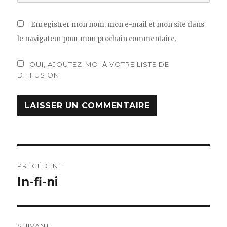
Enregistrer mon nom, mon e-mail et mon site dans
le navigateur pour mon prochain commentaire.
OUI, AJOUTEZ-MOI À VOTRE LISTE DE
DIFFUSION.
Navigation
PRÉCÉDENT
de
In-fi-ni
Article
précédent :
l’article
SUIVANT