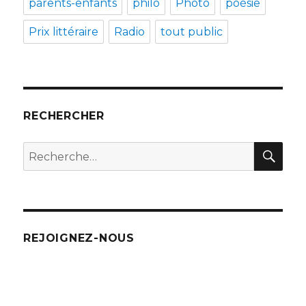
parents-enfants
philo
Photo
poésie
Prix littéraire
Radio
tout public
RECHERCHER
REC
Recherche
pour
:
REJOIGNEZ-NOUS