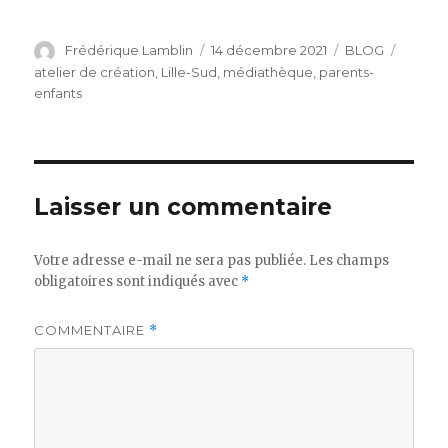
Auteur
Publié
Catégories
Étique
Frédérique Lamblin
14 décembre 2021
BLOG
le
atelier de création
,
Lille-Sud
,
médiathèque
,
parents-
enfants
Laisser un commentaire
Votre adresse e-mail ne sera pas publiée.
Les champs
obligatoires sont indiqués avec
*
COMMENTAIRE
*