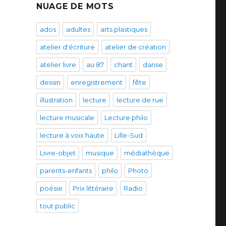
NUAGE DE MOTS
ados
adultes
arts plastiques
atelier d'écriture
atelier de création
atelier livre
au 87
chant
danse
dessin
enregistrement
fête
illustration
lecture
lecture de rue
lecture musicale
Lecture philo
lecture à voix haute
Lille-Sud
Livre-objet
musique
médiathèque
parents-enfants
philo
Photo
poésie
Prix littéraire
Radio
tout public