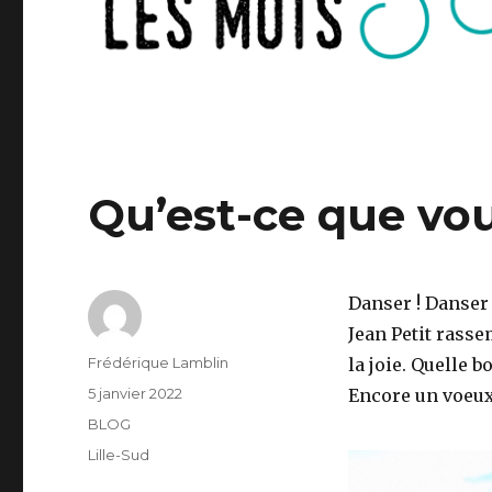
Qu’est-ce que vou
Danser ! Danser 
Jean Petit rasse
Auteur
Frédérique Lamblin
la joie. Quelle 
Publié
5 janvier 2022
Encore un voeux 
le
Catégories
BLOG
Étiquettes
Lille-Sud