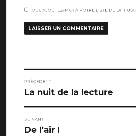
OUI, AJOUTEZ-MOI À VOTRE LISTE DE DIFFUSI
Navigation
PRÉCÉDENT
de
La nuit de la lecture
Article
précédent :
l’article
SUIVANT
De l’air !
Article