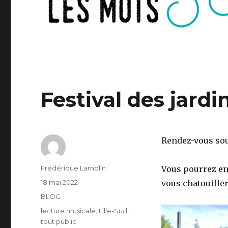
Festival des jardi
Rendez-vous sous
Auteur
Frédérique Lamblin
Vous pourrez enl
Publié
18 mai 2022
vous chatouiller
le
Catégories
BLOG
Étiquettes
lecture musicale
,
Lille-Sud
,
tout public