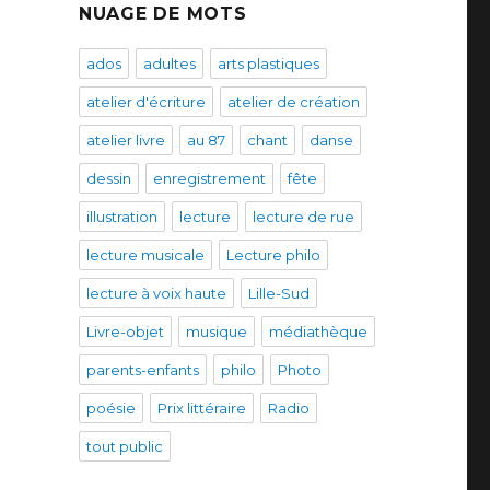
NUAGE DE MOTS
ados
adultes
arts plastiques
atelier d'écriture
atelier de création
atelier livre
au 87
chant
danse
dessin
enregistrement
fête
illustration
lecture
lecture de rue
lecture musicale
Lecture philo
lecture à voix haute
Lille-Sud
Livre-objet
musique
médiathèque
parents-enfants
philo
Photo
poésie
Prix littéraire
Radio
tout public