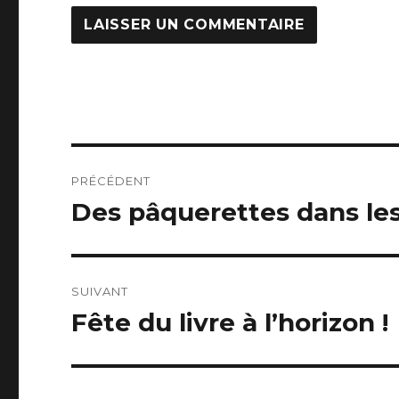
Navigation
PRÉCÉDENT
de
Des pâquerettes dans les 
Article
précédent :
l’article
SUIVANT
Fête du livre à l’horizon !
Article
suivant :