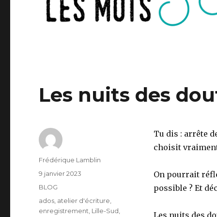
Les nuits des dou
Tu dis : arrête 
choisit vraiment
Auteur
Frédérique Lamblin
Publié
9 janvier 2023
On pourrait réf
le
Catégories
BLOG
possible ? Et déc
Étiquettes
ados
,
atelier d'écriture
,
enregistrement
,
Lille-Sud
,
Les nuits des d