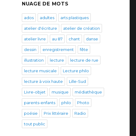
NUAGE DE MOTS
ados
adultes
arts plastiques
atelier d'écriture
atelier de création
atelier livre
au 87
chant
danse
dessin
enregistrement
fête
illustration
lecture
lecture de rue
lecture musicale
Lecture philo
lecture à voix haute
Lille-Sud
Livre-objet
musique
médiathèque
parents-enfants
philo
Photo
poésie
Prix littéraire
Radio
tout public