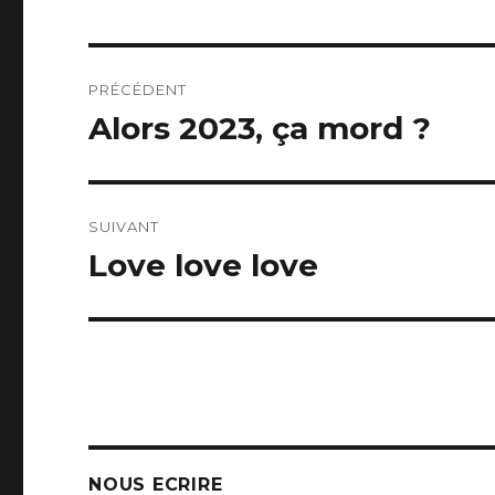
Navigation
PRÉCÉDENT
de
Alors 2023, ça mord ?
Article
précédent :
l’article
SUIVANT
Love love love
Article
suivant :
NOUS ECRIRE