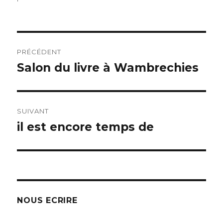
Navigation
PRÉCÉDENT
de
Salon du livre à Wambrechies
Article
précédent :
l’article
SUIVANT
il est encore temps de
Article
suivant :
NOUS ECRIRE