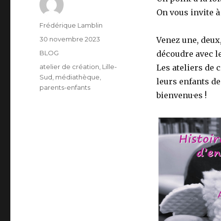
On vous invite à 
Auteur
Frédérique Lamblin
Publié
30 novembre 2023
Venez une, deux,
le
Catégories
BLOG
découdre avec le
Étiquettes
atelier de création
,
Lille-
Les ateliers de c
Sud
,
médiathèque
,
leurs enfants de
parents-enfants
bienvenu·es !