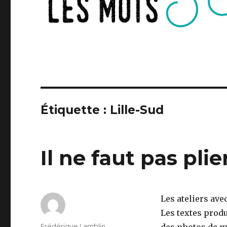
Étiquette :
Lille-Sud
Il ne faut pas plie
Les ateliers ave
Les textes produ
Auteur
Frédérique Lamblin