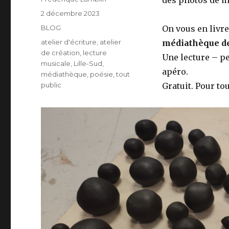
des photos de mo
Publié
2 décembre 2023
le
Catégories
BLOG
On vous en livre
Étiquettes
atelier d'écriture
,
atelier
médiathèque de 
de création
,
lecture
Une lecture – pe
musicale
,
Lille-Sud
,
apéro.
médiathèque
,
poésie
,
tout
public
Gratuit. Pour tou