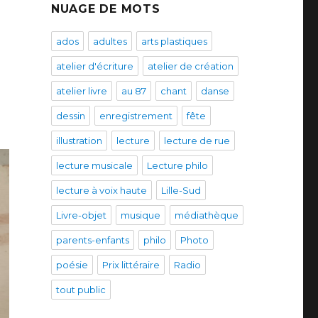
NUAGE DE MOTS
ados
adultes
arts plastiques
atelier d'écriture
atelier de création
atelier livre
au 87
chant
danse
dessin
enregistrement
fête
illustration
lecture
lecture de rue
lecture musicale
Lecture philo
lecture à voix haute
Lille-Sud
Livre-objet
musique
médiathèque
parents-enfants
philo
Photo
poésie
Prix littéraire
Radio
tout public