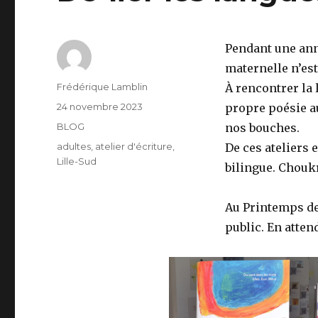
Pendant une ann
maternelle n’est
Auteur
Frédérique Lamblin
À rencontrer la 
Publié
24 novembre 2023
propre poésie a
le
Catégories
BLOG
nos bouches.
Étiquettes
adultes
,
atelier d'écriture
,
De ces ateliers 
Lille-Sud
bilingue. Chouk
Au Printemps de
public. En atten